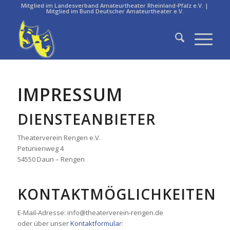
Mitglied im Landesverband Amateurtheater Rheinland-Pfalz e.V. |
Mitglied im Bund Deutscher Amateurtheater e.V.
IMPRESSUM
DIENSTEANBIETER
Theaterverein Rengen e.V.
Petunienweg 4
54550 Daun – Rengen
KONTAKTMÖGLICHKEITEN
E-Mail-Adresse: info@theaterverein-rengen.de
oder über unser
Kontaktformular
: